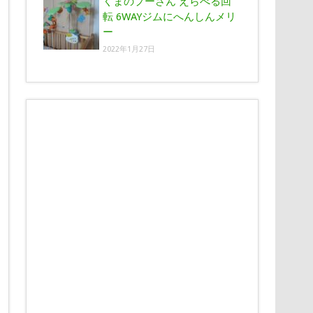
くまのプーさん えらべる回
転 6WAYジムにへんしんメリ
ー
2022年1月27日