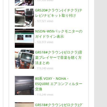
- 191,999 views
GRS20#クラウン(イチクラ)テ
レビ/ナビキット取り付け
- 127,521 views
NSDN-W59バックモニターの
ガイドライン表示
- 122,513 views
GRS18#クラウン(ゼロクラ)音
楽プレイヤーで音楽を聴く方
法まとめ
- 119,340 views
80系 VOXY・NOHA・
ESQUIRE エアコンフィルター
交換
- 113,246 views
GRS18#クラウン(ゼロクラ)グ