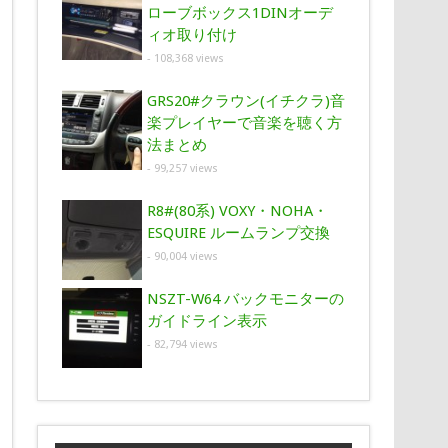
ローブボックス1DINオーデ
ィオ取り付け
- 108,368 views
GRS20#クラウン(イチクラ)音
楽プレイヤーで音楽を聴く方
法まとめ
- 99,257 views
R8#(80系) VOXY・NOHA・
ESQUIRE ルームランプ交換
- 90,004 views
NSZT-W64 バックモニターの
ガイドライン表示
- 82,794 views