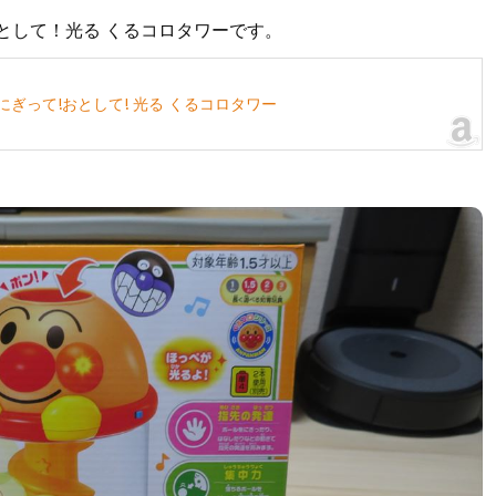
として！光る くるコロタワーです。
ン にぎって!おとして! 光る くるコロタワー