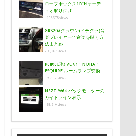
ローブボックス1DINオーデ
ィオ取り付け
- 108,378 views
GRS20#クラウン(イチクラ)音
楽プレイヤーで音楽を聴く方
法まとめ
- 99,267 views
R8#(80系) VOXY・NOHA・
ESQUIRE ルームランプ交換
- 90,012 views
NSZT-W64 バックモニターの
ガイドライン表示
- 82,810 views