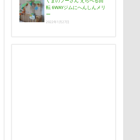
くまのプーさん えらべる回
転 6WAYジムにへんしんメリ
ー
2022年1月27日