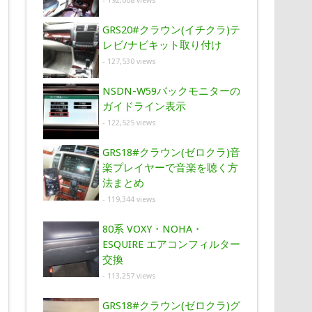
- 192,008 views
GRS20#クラウン(イチクラ)テ
レビ/ナビキット取り付け
- 127,530 views
NSDN-W59バックモニターの
ガイドライン表示
- 122,525 views
GRS18#クラウン(ゼロクラ)音
楽プレイヤーで音楽を聴く方
法まとめ
- 119,344 views
80系 VOXY・NOHA・
ESQUIRE エアコンフィルター
交換
- 113,257 views
GRS18#クラウン(ゼロクラ)グ