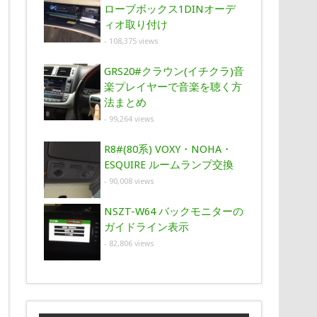
ローブボックス1DINオーデ
ィオ取り付け
- 108,375 views
GRS20#クラウン(イチクラ)音
楽プレイヤーで音楽を聴く方
法まとめ
- 99,264 views
R8#(80系) VOXY・NOHA・
ESQUIRE ルームランプ交換
- 90,008 views
NSZT-W64 バックモニターの
ガイドライン表示
- 82,806 views