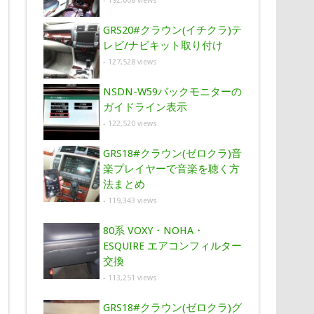
- 192,008 views
GRS20#クラウン(イチクラ)テ
レビ/ナビキット取り付け
- 127,528 views
NSDN-W59バックモニターの
ガイドライン表示
- 122,520 views
GRS18#クラウン(ゼロクラ)音
楽プレイヤーで音楽を聴く方
法まとめ
- 119,343 views
80系 VOXY・NOHA・
ESQUIRE エアコンフィルター
交換
- 113,251 views
GRS18#クラウン(ゼロクラ)グ