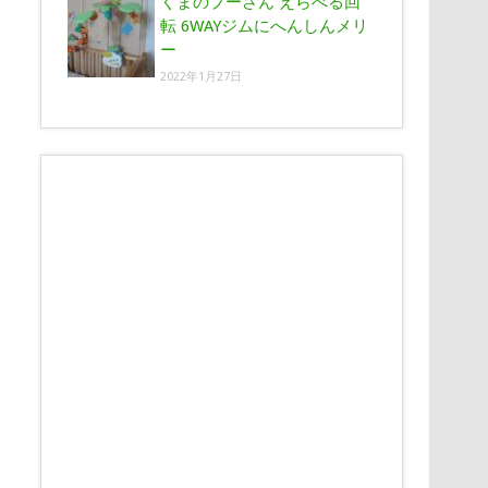
くまのプーさん えらべる回
転 6WAYジムにへんしんメリ
ー
2022年1月27日